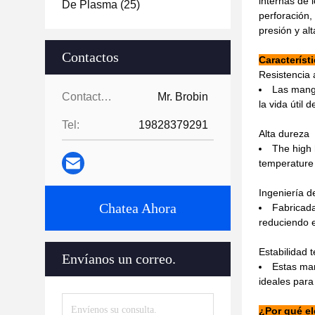
internas de 
De Plasma
(25)
perforación,
presión y al
Contactos
Característ
Resistencia 
Las manga
Contactos:
Mr. Brobin
la vida útil
Tel:
19828379291
Alta dureza
The high 
temperature 
Ingeniería d
Chatea Ahora
Fabricada
reduciendo e
Estabilidad 
Envíanos un correo.
Estas man
ideales para
¿Por qué el