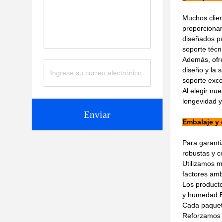
Muchos clie
proporcionar
diseñados pa
soporte técn
Además, ofre
diseño y la 
soporte exce
Al elegir nu
longevidad y
Enviar
Embalaje y 
Para garanti
robustas y c
Utilizamos m
factores amb
Los producto
y humedad.Es
Cada paquete
Reforzamos l