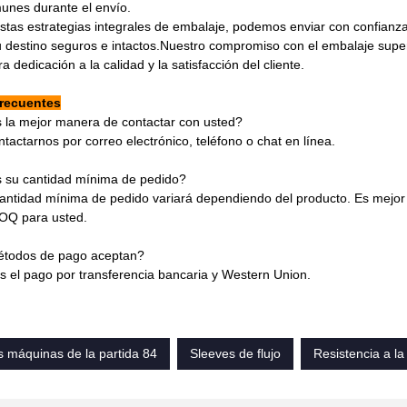
unes durante el envío.
stas estrategias integrales de embalaje, podemos enviar con confianz
u destino seguros e intactos.Nuestro compromiso con el embalaje super
ra dedicación a la calidad y la satisfacción del cliente.
frecuentes
s la mejor manera de contactar con usted?
tactarnos por correo electrónico, teléfono o chat en línea.
s su cantidad mínima de pedido?
antidad mínima de pedido variará dependiendo del producto. Es mejor
MOQ para usted.
todos de pago aceptan?
 el pago por transferencia bancaria y Western Union.
 máquinas de la partida 84
Sleeves de flujo
Resistencia a la