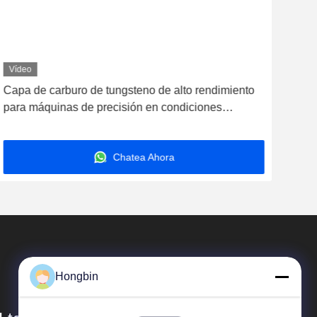
Vídeo
Víd
Capa de carburo de tungsteno de alto rendimiento
Env
para máquinas de precisión en condiciones
para
extremas
min
Chatea Ahora
Hongbin