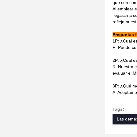
que son com
Al emplear e
llegarán a s
refleja nuest
Preguntas 
1P: ¿Cuál e
R: Puede con
2P: ¿Cuál e
R: Nuestra c
evaluar el 
3P: ¿Qué mé
A: Aceptamos
Tags:
Las demás