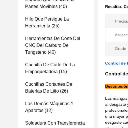
Partes Movibles
(40)
Resaltar:
Co
Hilo Que Persigue La
Precisi
Herramienta
(25)
Aplicac
Herramientas De Corte Del
CNC Del Carburo De
Grado:
Tungsteno
(40)
Control de 
Cuchilla De Corte De La
Empaquetadora
(15)
Control de
Cuchillas Cortantes De
Descripción
Baterías De Litio
(26)
Las mangas d
Las Demás Máquinas Y
al desgaste 
Aparatos
(12)
profesionale
una mayor p
desgaste cau
Soldadura Con Transferencia