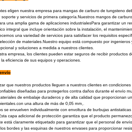
ntes eligen nuestra empresa para mangas de carburo de tungsteno de
 soporte y servicios de primera categoría.Nuestros mangos de carbur
ra una amplia gama de aplicaciones industrialesPara garantizar un re
ico integral que incluye orientación sobre la instalación, el mantenimi
cemos una variedad de servicios para satisfacer los requisitos específ
selección de materiales.Nuestro equipo está compuesto por ingenieros
pcional y soluciones a medida a nuestros clientes.
estra empresa, los clientes pueden estar seguros de recibir productos 
 la eficiencia de sus equipos y operaciones.
envío
zar que nuestros productos lleguen a nuestros clientes en condiciones
onfiables diseñadas para protegerlos contra daños durante el envío mu
ateriales de embalaje duraderos y de alta calidad que proporcionan un
ientales.con una altura de más de 0,05 mm,.
s se envuelven individualmente con envoltura de burbujas antistatica
ta capa adicional de protección garantiza que el producto permanezc
 está claramente etiquetado para garantizar que el personal de enví
os bordes y las esquinas de nuestros envases para proporcionar resist