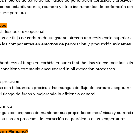
los motores de barro de los fluidos de perforación abrasivos y erosivo
 como estabilizadores, reamers y otros instrumentos de perforación dir
ta temperatura.
icas
al desgaste excepcional:
s de flujo de carburo de tungsteno ofrecen una resistencia superior a 
 de los componentes en entornos de perforación y producción exigentes.
hardness of tungsten carbide ensures that the flow sleeve maintains its 
conditions commonly encountered in oil extraction processes.
e precisión
s con tolerancias precisas, las mangas de flujo de carburo aseguran u
l riesgo de fugas y mejorando la eficiencia general.
térmica
gas son capaces de mantener sus propiedades mecánicas y su rendimi
 su uso en procesos de extracción de petróleo a altas temperaturas.
egir Minjiang?