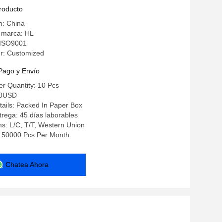
producto
n: China
 marca: HL
: ISO9001
r: Customized
Pago y Envío
r Quantity: 10 Pcs
00USD
ails: Packed In Paper Box
rega: 45 días laborables
s: L/C, T/T, Western Union
y: 50000 Pcs Per Month
Chatea Ahora