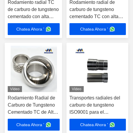
Rodamiento radial TC
Rodamiento radial de
de carburo de tungsteno
carburo de tungsteno
cementado con alta
cementado TC con alta
resistencia a la
resistencia a la corrosión
Chatea Ahora '
Chatea Ahora '
corrosión personalizado
personalizado para
para aplicaciones en
aplicaciones mineras
campos petrolíferos
Vídeo
Vídeo
Rodamiento Radial de
Transportes radiales del
Carburo de Tungsteno
carburo de tungsteno
Cementado TC de Alta
ISO9001 para el
Resistencia a la
transporte del TC de las
Chatea Ahora '
Chatea Ahora '
Corrosión –
herramientas de