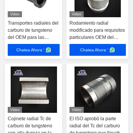
Vídeo
Vídeo
Transportes radiales del
Rodamiento radial
carburo de tungsteno
modificado para requisitos
del OEM para las
particulares OEM del
herramientas de
motor TC del motor de la
Chatea Ahora '
Chatea Ahora '
perforación del martillo
perforación del fondo de
pozo del gas de petróleo
de la resistencia a la
abrasión
Vídeo
Vídeo
Cojinete radial Tc de
El ISO aprobó la parte
carburo de tungsteno
radial del Tc del carburo
con alta dureza en la
de tungsteno que llevaba