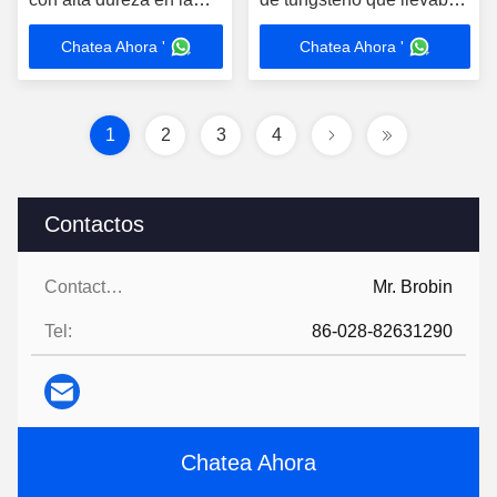
industria petrolera
para la vida que llevaba
Chatea Ahora '
Chatea Ahora '
cada vez mayor
1
2
3
4
Contactos
Contactos:
Mr. Brobin
Tel:
86-028-82631290
Chatea Ahora