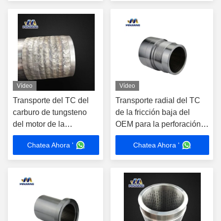
Personalizado para la
perforación del martillo
Industria Minera
Vídeo
Vídeo
Transporte del TC del
Transporte radial del TC
carburo de tungsteno
de la fricción baja del
del motor de la
OEM para la perforación
perforación del fondo
del motor del agujero del
Chatea Ahora '
Chatea Ahora '
del pozo del petróleo y
plumón
del gas del OEM
modificado para
requisitos particulares