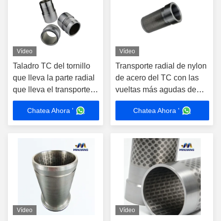
Vídeo
Vídeo
Taladro TC del tornillo
Transporte radial de nylon
que lleva la parte radial
de acero del TC con las
que lleva el transporte
vueltas más agudas de
rotatorio para los usos
permiso para los usos del
Chatea Ahora '
Chatea Ahora '
automotrices
alto calor
Vídeo
Vídeo