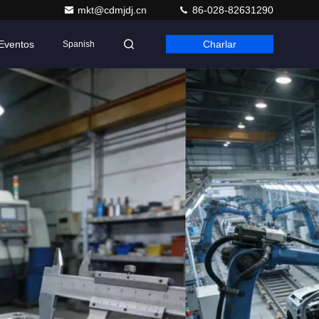
mkt@cdmjdj.cn
86-028-82631290
Eventos
Charlar
Spanish