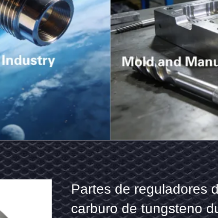
rol
Pa
de