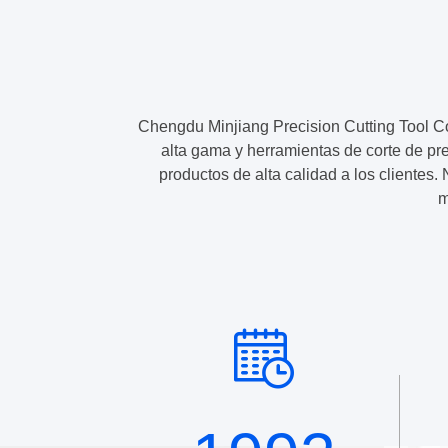
en
la
indus
petro
Chengdu Minjiang Precision Cutting Tool Co
alta gama y herramientas de corte de pre
productos de alta calidad a los clientes
m