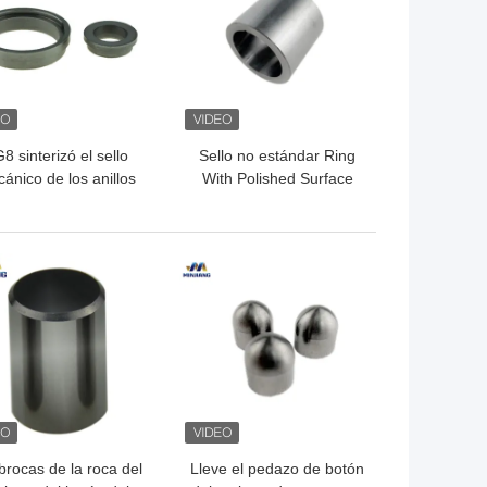
8 sinterizó el sello
Sello no estándar Ring
ánico de los anillos
With Polished Surface
carburo de tungsteno
del carburo de tungsteno
El OEM aceptó
del calor reducido
OR PRECIO
MEJOR PRECIO
brocas de la roca del
Lleve el pedazo de botón