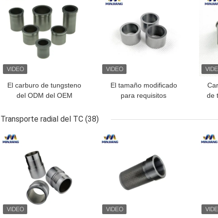
El carburo de tungsteno
El tamaño modificado
Car
del ODM del OEM
para requisitos
de 
envuelve el cobalto del
particulares que lleva el
níquel que lleva las
carburo de tungsteno
Transporte radial del TC
(38)
mangas del adaptador
envuelve deslizar
MEJOR PRECIO
MEJOR PRECIO
MEJ
del eje del carburo YG6
resistencia de desgaste