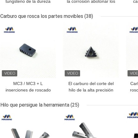
tungsteno de la dureza
la corrosión abotonar los
ca
YG13 para los pedazos
pedazos para los
car
de la perforación
pedazos de la
la 
Carburo que rosca los partes movibles
(38)
petrolífera
perforación petrolífera
MEJOR PRECIO
MEJOR PRECIO
MEJ
MC3 / MC3 + L
El carburo del corte del
Car
inserciones de roscado
hilo de la alta precisión
rosc
de carburo indexable
MC3/MC3+L inserta vida
OEM aceptado para
larga de la herramienta
supe
Hilo que persigue la herramienta
(25)
fontanería
MEJOR PRECIO
MEJOR PRECIO
MEJ