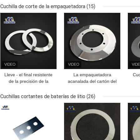
carburo de tungsteno
fiabilidad y durabilidad
al
Cuchilla de corte de la empaquetadora
(15)
Herramientas de corte
para todas sus
MEJOR PRECIO
MEJOR PRECIO
MEJ
CNC para torno de metal
necesidades CNC
Lleve - el final resistente
La empaquetadora
Cuc
de la precisión de la
acanalada del cartón del
cuchilla de corte de la
cartón que rajaba el
e
empaquetadora del
espejo de la cuchilla
Cuchillas cortantes de baterías de litio
(26)
carburo cementado
pulió
MEJOR PRECIO
MEJOR PRECIO
MEJ