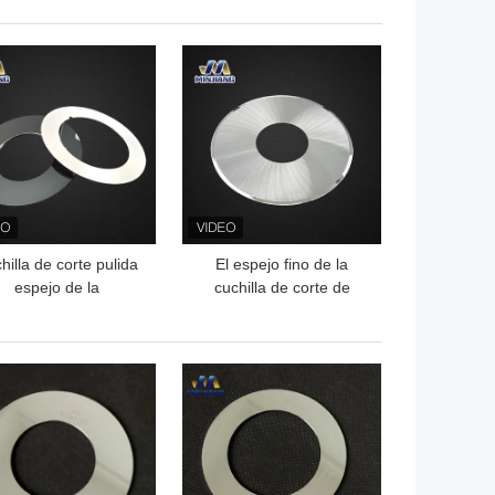
 desgaste y corte de
tampografía
precisión
OR PRECIO
MEJOR PRECIO
hilla de corte pulida
El espejo fino de la
espejo de la
cuchilla de corte de
mpaquetadora HSS
máquina de la película
que corta el
del carburo sólido del
empaquetado
TCT pulió
OR PRECIO
MEJOR PRECIO