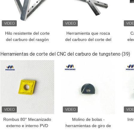
Hilo resistente del corte
Herramienta que rosca
C
del carburo del rasgón
del carburo del corte del
ele
que persigue las
hilo para el cortador de
ca
herramientas para los
la extremidad de
Herramientas de corte del CNC del carburo de tungsteno
(39)
tornos
electrodo
MEJOR PRECIO
MEJOR PRECIO
MEJ
Rombus 80° Mecanizado
Molino de bolas -
Int
externo e interno PVD
herramientas de giro de
CVD Polígono regular de
carburo de corte CNC,
ren