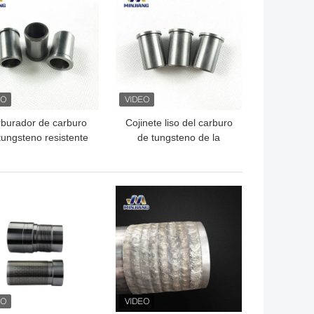
burador de carburo
Cojinete liso del carburo
tungsteno resistente
de tungsteno de la
al desgaste
bomba de aceite
Resistencia a la
corrosión
OR PRECIO
MEJOR PRECIO