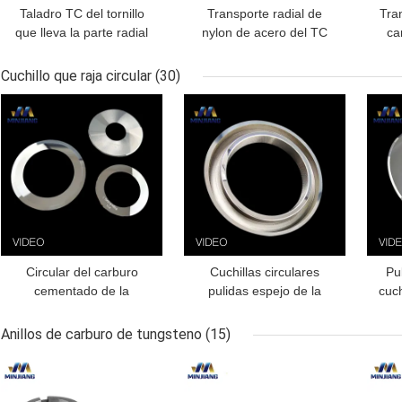
Taladro TC del tornillo
Transporte radial de
Tran
que lleva la parte radial
nylon de acero del TC
ca
que lleva el transporte
con las vueltas más
rotatorio para los usos
agudas de permiso para
tran
Cuchillo que raja circular
(30)
automotrices
los usos del alto calor
MEJOR PRECIO
MEJOR PRECIO
MEJ
per
Circular del carburo
Cuchillas circulares
Pul
cementado de la
pulidas espejo de la
cuch
industria del litio que raja
cortadora del carburo de
del 
el cuchillo 100*65*0.7m
tungsteno 130*75*1.2m
d
Anillos de carburo de tungsteno
(15)
m
m
bate
MEJOR PRECIO
MEJOR PRECIO
MEJ