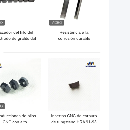
azador del hilo del
Resistencia a la
ctrodo de grafito del
corrosión durable
rburo de tungsteno
endurecida de la
que persigue la
herramienta que rosca
herramienta
del carburo de la
OR PRECIO
MEJOR PRECIO
precisión de los metales
roducciones de hilos
Insertos CNC de carburo
CNC con alto
de tungsteno HRA 91-93
dimiento, resistencia
para copa de tinta de