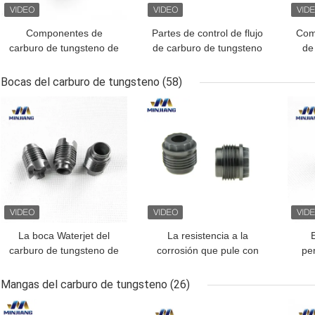
Componentes de
Partes de control de flujo
Com
carburo de tungsteno de
de carburo de tungsteno
de
alta precisión para
de precisión
tun
aplicaciones
personalizada para
Bocas del carburo de tungsteno
(58)
aeroespaciales
diversas aplicaciones
MEJOR PRECIO
MEJOR PRECIO
MEJ
La boca Waterjet del
La resistencia a la
E
carburo de tungsteno de
corrosión que pule con
per
la perforación petrolífera
chorro de arena el
ceme
modificó alta dureza
carburo de tungsteno
cor
Mangas del carburo de tungsteno
(26)
para requisitos
equipa con inyector
MEJOR PRECIO
MEJOR PRECIO
MEJ
particulares
YG6X