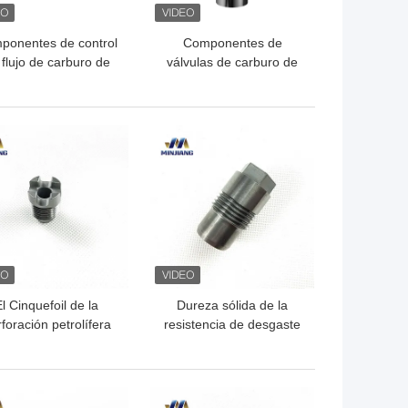
ponentes de control
Componentes de
 flujo de carburo de
válvulas de carburo de
gsteno resistentes al
tungsteno de alto
desgaste para la
rendimiento para control
fabricación
de flujo de precisión
OR PRECIO
MEJOR PRECIO
l Cinquefoil de la
Dureza sólida de la
foración petrolífera
resistencia de desgaste
ntó resistencia a la
de la boca de la voladura
rosión de la boca del
mojada de la boca de
carburo
espray del aceite del
OR PRECIO
MEJOR PRECIO
carburo alta