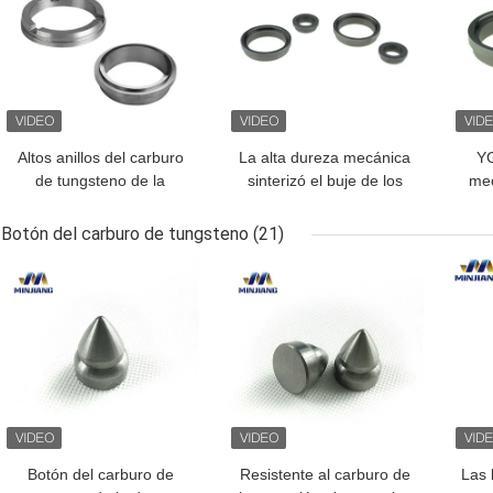
Altos anillos del carburo
La alta dureza mecánica
YG
de tungsteno de la
sinterizó el buje de los
mec
resistencia de desgaste
anillos del carburo de
del 
para el sello mecánico
tungsteno del silicio
Botón del carburo de tungsteno
(21)
MEJOR PRECIO
MEJOR PRECIO
MEJ
Botón del carburo de
Resistente al carburo de
Las 