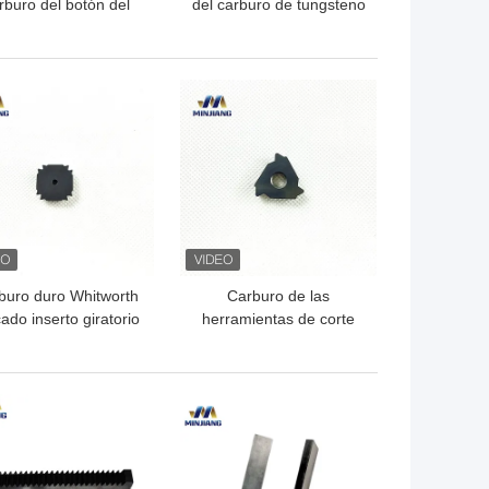
rburo del botón del
del carburo de tungsteno
buro de tungsteno de
de la resistencia YG8
serie del hemisferio
para los pedazos de la
llevan - resistente
perforación petrolífera
OR PRECIO
MEJOR PRECIO
buro duro Whitworth
Carburo de las
ado inserto giratorio
herramientas de corte
para el corte de
del carburo de
rficie de tuberías de
MC3/MC3+L que rosca
acero
al OEM de los partes
OR PRECIO
MEJOR PRECIO
movibles