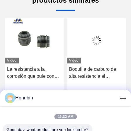
productos similares
Vídeo
Vídeo
La resistencia a la
Boquilla de carburo de
corrosión que pule con
alta resistencia al
chorro de arena el carburo
desgaste para broca de
de tungsteno equipa con
perforación petrolera,
Chatea Ahora
Chatea Ahora
inyector YG6X
personalización
Hongbin
aceptable, hasta 2000
MPa de resistencia a la
11:32 AM
tracción
Good day, what product are you looking for?