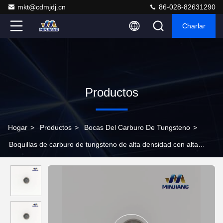
mkt@cdmjdj.cn
86-028-82631290
Charlar
Productos
Hogar
>
Productos
>
Bocas Del Carburo De Tungsteno
>
Boquillas de carburo de tungsteno de alta densidad con alta
resistencia al desgaste y al impacto para una perforación
eficiente